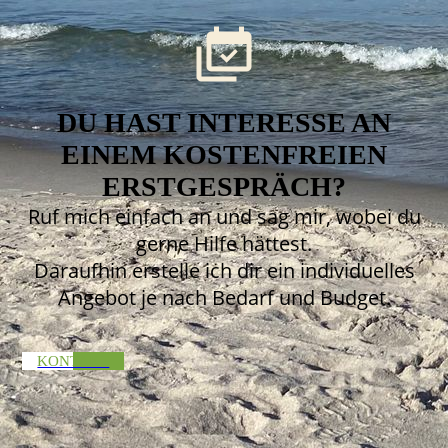
DU HAST INTERESSE AN
EINEM KOSTENFREIEN
ERSTGESPRÄCH?
Ruf mich einfach an und sag mir, wobei du
gerne Hilfe hättest.
Daraufhin erstelle ich dir ein individuelles
Angebot je nach Bedarf und Budget.
KONTAKT