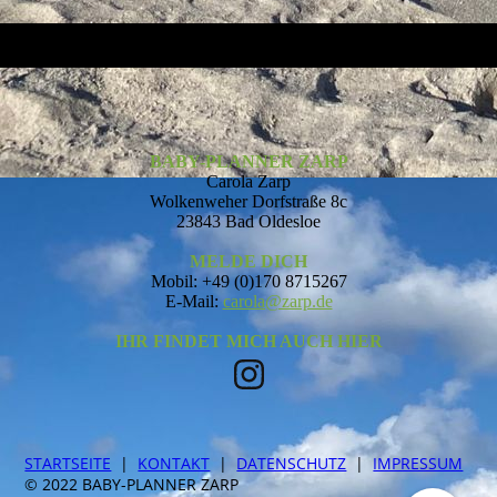
BABY-PLANNER ZARP
Carola Zarp
Wolkenweher Dorfstraße 8c
23843 Bad Oldesloe
MELDE DICH
Mobil: +49 (0)170 8715267
E-Mail:
carola@zarp.de
IHR FINDET MICH AUCH HIER
STARTSEITE
|
KONTAKT
|
DATEN­SCHUTZ
|
IMPRESSUM
© 2022 BABY-PLANNER ZARP