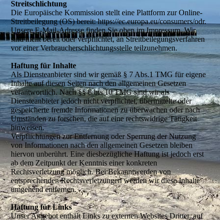
Streitschlichtung
Die Europäische Kommission stellt eine Plattform zur Online-
Streitbeilegung (OS) bereit: https://ec.europa.eu/consumers/odr.
Unsere E-Mail-Adresse finden Sie oben im Impressum. Wir
sind nicht bereit oder verpflichtet, an Streitbeilegungsverfahren
vor einer Verbraucherschlichtungsstelle teilzunehmen.
Haftung für Inhalte
Als Diensteanbieter sind wir gemäß § 7 Abs.1 TMG für eigene
Inhalte auf diesen Seiten nach den allgemeinen Gesetzen
verantwortlich. Nach §§ 8 bis 10 TMG sind wir als
Diensteanbieter jedoch nicht verpflichtet, übermittelte oder
gespeicherte fremde Informationen zu überwachen oder nach
Umständen zu forschen, die auf eine rechtswidrige Tätigkeit
hinweisen.
Verpflichtungen zur Entfernung oder Sperrung der Nutzung
von Informationen nach den allgemeinen Gesetzen bleiben
hiervon unberührt. Eine diesbezügliche Haftung ist jedoch erst
ab dem Zeitpunkt der Kenntnis einer konkreten
Rechtsverletzung möglich. Bei Bekanntwerden von
entsprechenden Rechtsverletzungen werden wir diese Inhalte
umgehend entfernen.
Haftung für Links
Unser Angebot enthält Links zu externen Websites Dritter, auf