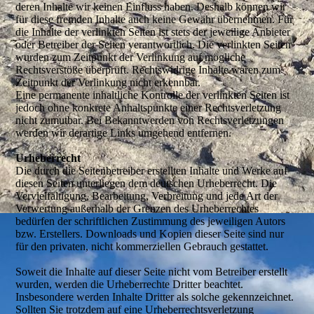
deren Inhalte wir keinen Einfluss haben. Deshalb können wir
für diese fremden Inhalte auch keine Gewähr übernehmen. Für
die Inhalte der verlinkten Seiten ist stets der jeweilige Anbieter
oder Betreiber der Seiten verantwortlich. Die verlinkten Seiten
wurden zum Zeitpunkt der Verlinkung auf mögliche
Rechtsverstöße überprüft. Rechtswidrige Inhalte waren zum
Zeitpunkt der Verlinkung nicht erkennbar.
Eine permanente inhaltliche Kontrolle der verlinkten Seiten ist
jedoch ohne konkrete Anhaltspunkte einer Rechtsverletzung
nicht zumutbar. Bei Bekanntwerden von Rechtsverletzungen
werden wir derartige Links umgehend entfernen.
Urheberrecht
Die durch die Seitenbetreiber erstellten Inhalte und Werke auf
diesen Seiten unterliegen dem deutschen Urheberrecht. Die
Vervielfältigung, Bearbeitung, Verbreitung und jede Art der
Verwertung außerhalb der Grenzen des Urheberrechtes
bedürfen der schriftlichen Zustimmung des jeweiligen Autors
bzw. Erstellers. Downloads und Kopien dieser Seite sind nur
für den privaten, nicht kommerziellen Gebrauch gestattet.
Soweit die Inhalte auf dieser Seite nicht vom Betreiber erstellt
wurden, werden die Urheberrechte Dritter beachtet.
Insbesondere werden Inhalte Dritter als solche gekennzeichnet.
Sollten Sie trotzdem auf eine Urheberrechtsverletzung